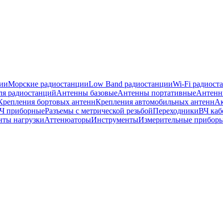
ии
Морские радиостанции
Low Band радиостанции
Wi-Fi радиост
ля радиостанций
Антенны базовые
Антенны портативные
Антенн
Крепления бортовых антенн
Крепления автомобильных антенн
Ак
ВЧ приборные
Разъемы с метрической резьбой
Переходники
ВЧ каб
нты нагрузки
Аттенюаторы
Инструменты
Измерительные прибор