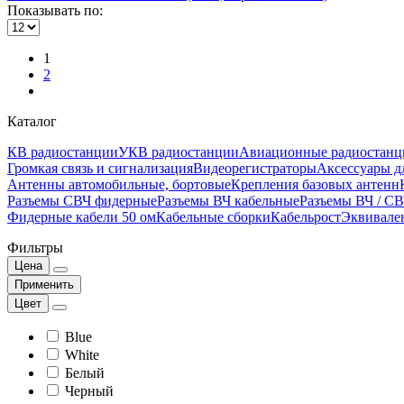
Показывать по:
1
2
Каталог
КВ радиостанции
УКВ радиостанции
Авиационные радиостанц
Громкая связь и сигнализация
Видеорегистраторы
Аксессуары д
Антенны автомобильные, бортовые
Крепления базовых антенн
Разъемы СВЧ фидерные
Разъемы ВЧ кабельные
Разъемы ВЧ / С
Фидерные кабели 50 ом
Кабельные сборки
Кабельрост
Эквивале
Фильтры
Цена
Применить
Цвет
Blue
White
Белый
Черный