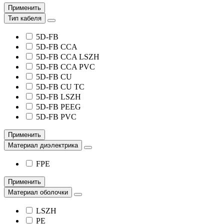
Применить
Тип кабеля
5D-FB
5D-FB CCA
5D-FB CCA LSZH
5D-FB CCA PVC
5D-FB CU
5D-FB CU TC
5D-FB LSZH
5D-FB PEEG
5D-FB PVC
Применить
Материал диэлектрика
FPE
Применить
Материал оболочки
LSZH
PE