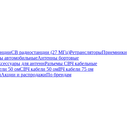
анции
CB радиостанции (27 МГц)
Ретрансляторы
Приемники
ы автомобильные
Антенны бортовые
сессуары для антенн
Разъемы СВЧ кабельные
ели 50 ом
СВЧ кабели 50 ом
ВЧ кабели 75 ом
ы
Акции и распродажи
По брендам