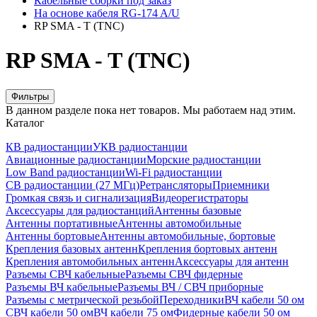
Кабельные сборки под заказ
На основе кабеля RG-174 A/U
RP SMA - T (TNC)
RP SMA - T (TNC)
Фильтры
В данном разделе пока нет товаров. Мы работаем над этим.
Каталог
КВ радиостанции
УКВ радиостанции
Авиационные радиостанции
Морские радиостанции
Low Band радиостанции
Wi-Fi радиостанции
CB радиостанции (27 МГц)
Ретрансляторы
Приемники
Громкая связь и сигнализация
Видеорегистраторы
Аксессуары для радиостанций
Антенны базовые
Антенны портативные
Антенны автомобильные
Антенны бортовые
Антенны автомобильные, бортовые
Крепления базовых антенн
Крепления бортовых антенн
Крепления автомобильных антенн
Аксессуары для антенн
Разъемы СВЧ кабельные
Разъемы СВЧ фидерные
Разъемы ВЧ кабельные
Разъемы ВЧ / СВЧ приборные
Разъемы с метрической резьбой
Переходники
ВЧ кабели 50 ом
СВЧ кабели 50 ом
ВЧ кабели 75 ом
Фидерные кабели 50 ом