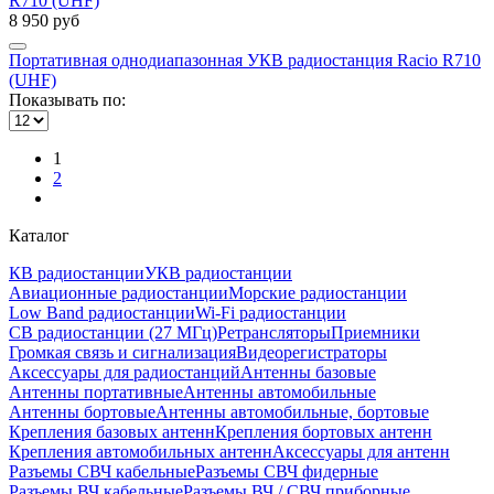
8 950 руб
Портативная однодиапазонная УКВ радиостанция Racio R710
(UHF)
Показывать по:
1
2
Каталог
КВ радиостанции
УКВ радиостанции
Авиационные радиостанции
Морские радиостанции
Low Band радиостанции
Wi-Fi радиостанции
CB радиостанции (27 МГц)
Ретрансляторы
Приемники
Громкая связь и сигнализация
Видеорегистраторы
Аксессуары для радиостанций
Антенны базовые
Антенны портативные
Антенны автомобильные
Антенны бортовые
Антенны автомобильные, бортовые
Крепления базовых антенн
Крепления бортовых антенн
Крепления автомобильных антенн
Аксессуары для антенн
Разъемы СВЧ кабельные
Разъемы СВЧ фидерные
Разъемы ВЧ кабельные
Разъемы ВЧ / СВЧ приборные