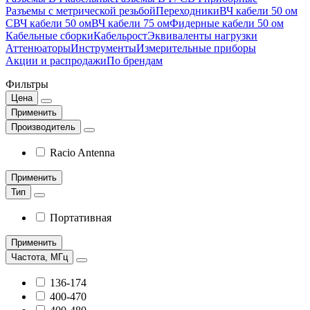
Разъемы с метрической резьбой
Переходники
ВЧ кабели 50 ом
СВЧ кабели 50 ом
ВЧ кабели 75 ом
Фидерные кабели 50 ом
Кабельные сборки
Кабельрост
Эквиваленты нагрузки
Аттенюаторы
Инструменты
Измерительные приборы
Акции и распродажи
По брендам
Фильтры
Цена
Применить
Производитель
Racio Antenna
Применить
Тип
Портативная
Применить
Частота, МГц
136-174
400-470