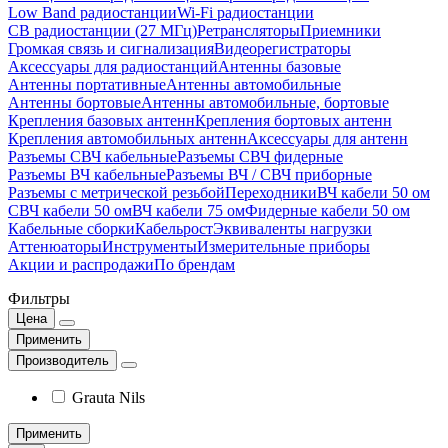
Low Band радиостанции
Wi-Fi радиостанции
CB радиостанции (27 МГц)
Ретрансляторы
Приемники
Громкая связь и сигнализация
Видеорегистраторы
Аксессуары для радиостанций
Антенны базовые
Антенны портативные
Антенны автомобильные
Антенны бортовые
Антенны автомобильные, бортовые
Крепления базовых антенн
Крепления бортовых антенн
Крепления автомобильных антенн
Аксессуары для антенн
Разъемы СВЧ кабельные
Разъемы СВЧ фидерные
Разъемы ВЧ кабельные
Разъемы ВЧ / СВЧ приборные
Разъемы с метрической резьбой
Переходники
ВЧ кабели 50 ом
СВЧ кабели 50 ом
ВЧ кабели 75 ом
Фидерные кабели 50 ом
Кабельные сборки
Кабельрост
Эквиваленты нагрузки
Аттенюаторы
Инструменты
Измерительные приборы
Акции и распродажи
По брендам
Фильтры
Цена
Применить
Производитель
Grauta Nils
Применить