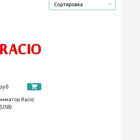
 руб
амматор Racio
(USB)