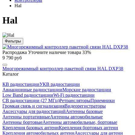
Контроллеры
Hal
Hal
Фильтры
Распродажа
Уточните наличие товара
33%
9 790 руб
Многорежимный контроллер пакетной связи HAL DXP38
Каталог
КВ радиостанции
УКВ радиостанции
Авиационные радиостанции
Морские радиостанции
Low Band радиостанции
Wi-Fi радиостанции
CB радиостанции (27 МГц)
Ретрансляторы
Приемники
Громкая связь и сигнализация
Видеорегистраторы
Аксессуары для радиостанций
Антенны базовые
Антенны портативные
Антенны автомобильные
Антенны бортовые
Антенны автомобильные, бортовые
Крепления базовых антенн
Крепления бортовых антенн
Крепления автомобильных антенн
Аксессуары для антенн