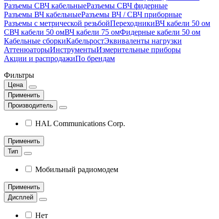
Разъемы СВЧ кабельные
Разъемы СВЧ фидерные
Разъемы ВЧ кабельные
Разъемы ВЧ / СВЧ приборные
Разъемы с метрической резьбой
Переходники
ВЧ кабели 50 ом
СВЧ кабели 50 ом
ВЧ кабели 75 ом
Фидерные кабели 50 ом
Кабельные сборки
Кабельрост
Эквиваленты нагрузки
Аттенюаторы
Инструменты
Измерительные приборы
Акции и распродажи
По брендам
Фильтры
Цена
Применить
Производитель
HAL Communications Corp.
Применить
Тип
Мобильный радиомодем
Применить
Дисплей
Нет