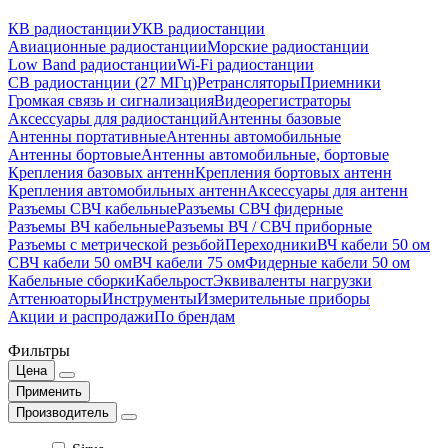
КВ радиостанции
УКВ радиостанции
Авиационные радиостанции
Морские радиостанции
Low Band радиостанции
Wi-Fi радиостанции
CB радиостанции (27 МГц)
Ретрансляторы
Приемники
Громкая связь и сигнализация
Видеорегистраторы
Аксессуары для радиостанций
Антенны базовые
Антенны портативные
Антенны автомобильные
Антенны бортовые
Антенны автомобильные, бортовые
Крепления базовых антенн
Крепления бортовых антенн
Крепления автомобильных антенн
Аксессуары для антенн
Разъемы СВЧ кабельные
Разъемы СВЧ фидерные
Разъемы ВЧ кабельные
Разъемы ВЧ / СВЧ приборные
Разъемы с метрической резьбой
Переходники
ВЧ кабели 50 ом
СВЧ кабели 50 ом
ВЧ кабели 75 ом
Фидерные кабели 50 ом
Кабельные сборки
Кабельрост
Эквиваленты нагрузки
Аттенюаторы
Инструменты
Измерительные приборы
Акции и распродажи
По брендам
Фильтры
Цена
Применить
Производитель