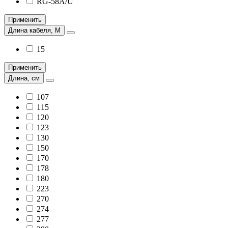
RG-58A/U
Применить
Длина кабеля, М
15
Применить
Длина, см
107
115
120
123
130
150
170
178
180
223
270
274
277