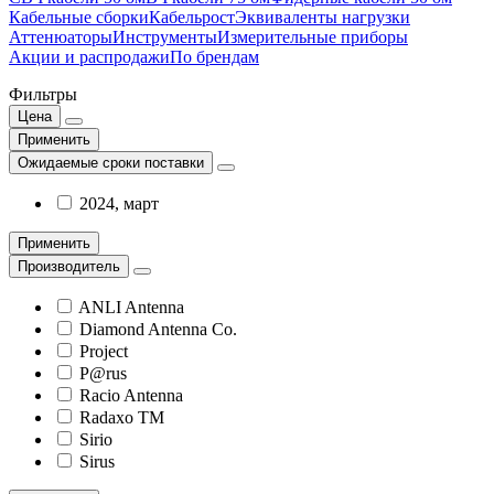
Кабельные сборки
Кабельрост
Эквиваленты нагрузки
Аттенюаторы
Инструменты
Измерительные приборы
Акции и распродажи
По брендам
Фильтры
Цена
Применить
Ожидаемые сроки поставки
2024, март
Применить
Производитель
ANLI Antenna
Diamond Antenna Co.
Project
P@rus
Racio Antenna
Radaxo TM
Sirio
Sirus