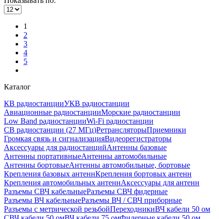
Показывать по:
1
2
3
4
5
Каталог
КВ радиостанции
УКВ радиостанции
Авиационные радиостанции
Морские радиостанции
Low Band радиостанции
Wi-Fi радиостанции
CB радиостанции (27 МГц)
Ретрансляторы
Приемники
Громкая связь и сигнализация
Видеорегистраторы
Аксессуары для радиостанций
Антенны базовые
Антенны портативные
Антенны автомобильные
Антенны бортовые
Антенны автомобильные, бортовые
Крепления базовых антенн
Крепления бортовых антенн
Крепления автомобильных антенн
Аксессуары для антенн
Разъемы СВЧ кабельные
Разъемы СВЧ фидерные
Разъемы ВЧ кабельные
Разъемы ВЧ / СВЧ приборные
Разъемы с метрической резьбой
Переходники
ВЧ кабели 50 ом
СВЧ кабели 50 ом
ВЧ кабели 75 ом
Фидерные кабели 50 ом