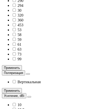
290
294
30
320
360
453
53
58
59
61
63
73
99
Применить
Поляризация
Вертикальная
Применить
Усиление, dBi
10