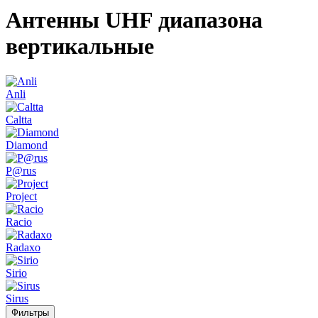
Антенны UHF диапазона
вертикальные
Anli
Caltta
Diamond
P@rus
Project
Racio
Radaxo
Sirio
Sirus
Фильтры