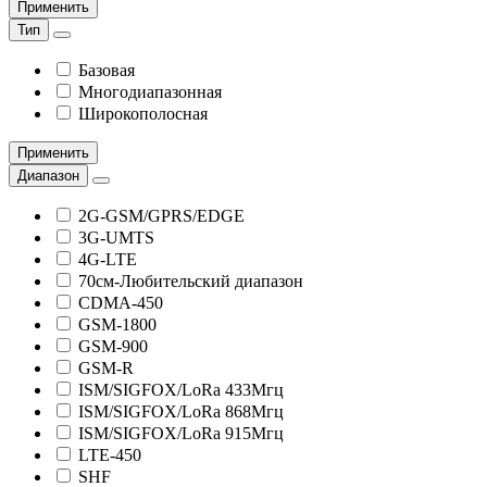
Применить
Тип
Базовая
Многодиапазонная
Широкополосная
Применить
Диапазон
2G-GSM/GPRS/EDGE
3G-UMTS
4G-LTE
70см-Любительский диапазон
CDMA-450
GSM-1800
GSM-900
GSM-R
ISM/SIGFOX/LoRa 433Мгц
ISM/SIGFOX/LoRa 868Мгц
ISM/SIGFOX/LoRa 915Мгц
LTE-450
SHF