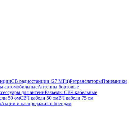
анции
CB радиостанции (27 МГц)
Ретрансляторы
Приемники
ы автомобильные
Антенны бортовые
сессуары для антенн
Разъемы СВЧ кабельные
ели 50 ом
СВЧ кабели 50 ом
ВЧ кабели 75 ом
ы
Акции и распродажи
По брендам