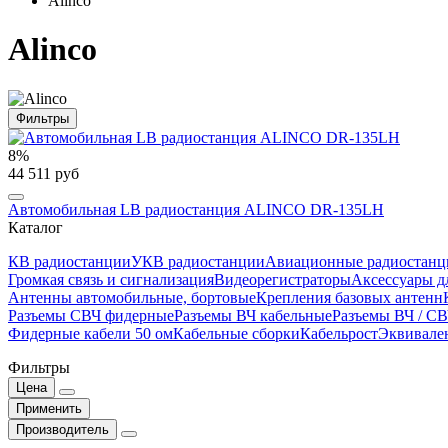
Alinco
Alinco
Фильтры
8%
44 511 руб
Автомобильная LB радиостанция ALINCO DR-135LH
Каталог
КВ радиостанции
УКВ радиостанции
Авиационные радиостанц
Громкая связь и сигнализация
Видеорегистраторы
Аксессуары д
Антенны автомобильные, бортовые
Крепления базовых антенн
Разъемы СВЧ фидерные
Разъемы ВЧ кабельные
Разъемы ВЧ / С
Фидерные кабели 50 ом
Кабельные сборки
Кабельрост
Эквивале
Фильтры
Цена
Применить
Производитель