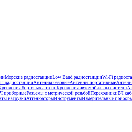
ии
Морские радиостанции
Low Band радиостанции
Wi-Fi радиост
ля радиостанций
Антенны базовые
Антенны портативные
Антенн
Крепления бортовых антенн
Крепления автомобильных антенн
Ак
ВЧ приборные
Разъемы с метрической резьбой
Переходники
ВЧ каб
нты нагрузки
Аттенюаторы
Инструменты
Измерительные прибор