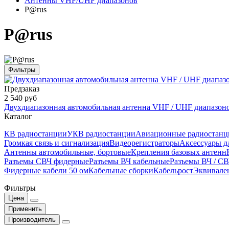
Антенны VHF/UHF диапазонов
P@rus
P@rus
Фильтры
Предзаказ
2 540 руб
Двухдиапазонная автомобильная антенна VHF / UHF диапазо
Каталог
КВ радиостанции
УКВ радиостанции
Авиационные радиостанц
Громкая связь и сигнализация
Видеорегистраторы
Аксессуары д
Антенны автомобильные, бортовые
Крепления базовых антенн
Разъемы СВЧ фидерные
Разъемы ВЧ кабельные
Разъемы ВЧ / С
Фидерные кабели 50 ом
Кабельные сборки
Кабельрост
Эквивале
Фильтры
Цена
Применить
Производитель