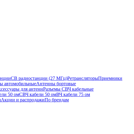
анции
CB радиостанции (27 МГц)
Ретрансляторы
Приемники
ы автомобильные
Антенны бортовые
сессуары для антенн
Разъемы СВЧ кабельные
ели 50 ом
СВЧ кабели 50 ом
ВЧ кабели 75 ом
ы
Акции и распродажи
По брендам