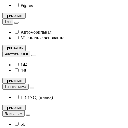
P@rus
Применить
Тип
Автомобильная
Магнитное основание
Применить
Частота, МГц
144
430
Применить
Тип разъема
B (BNC) (вилка)
Применить
Длина, см
56