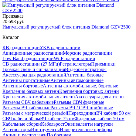
Предзаказ
20 698 руб
Импульсный регулируемый блок питания Diamond GZV2500
Каталог
КВ радиостанции
УКВ радиостанции
Авиационные радиостанции
Морские радиостанции
Low Band радиостанции
Wi-Fi радиостанции
CB радиостанции (27 МГц)
Ретрансляторы
Приемники
Громкая связь и сигнализация
Видеорегистраторы
Аксессуары для радиостанций
Антенны базовые
Антенны портативные
Антенны автомобильные
Антенны бортовые
Антенны автомобильные, бортовые
Крепления базовых антенн
Крепления бортовых антенн
Крепления автомобильных антенн
Аксессуары для антенн
Разъемы СВЧ кабельные
Разъемы СВЧ фидерные
Разъемы ВЧ кабельные
Разъемы ВЧ / СВЧ приборные
Разъемы с метрической резьбой
Переходники
ВЧ кабели 50 ом
СВЧ кабели 50 ом
ВЧ кабели 75 ом
Фидерные кабели 50 ом
Кабельные сборки
Кабельрост
Эквиваленты нагрузки
Аттенюаторы
Инструменты
Измерительные приборы
Акции и распродажи
По брендам