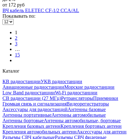
от 172 руб
ВЧ кабель ELETEC CF-1/2 CCA/AL
Показывать по:
1
2
3
…
15
Каталог
КВ радиостанции
УКВ радиостанции
Авиационные радиостанции
Морские радиостанции
Low Band радиостанции
Wi-Fi радиостанции
CB радиостанции (27 МГц)
Ретрансляторы
Приемники
Громкая связь и сигнализация
Видеорегистраторы
Аксессуары для радиостанций
Антенны базовые
Антенны портативные
Антенны автомобильные
Антенны бортовые
Антенны автомобильные, бортовые
Крепления базовых антенн
Крепления бортовых антенн
Крепления автомобильных антенн
Аксессуары для антенн
Разъемы СВЧ кабельные
Разъемы СВЧ фидерные