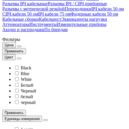
Разъемы ВЧ кабельные
Разъемы ВЧ / СВЧ приборные
Разъемы с метрической резьбой
Переходники
ВЧ кабели 50 ом
СВЧ кабели 50 ом
ВЧ кабели 75 ом
Фидерные кабели 50 ом
Кабельные сборки
Кабельрост
Эквиваленты нагрузки
Аттенюаторы
Инструменты
Измерительные приборы
Акции и распродажи
По брендам
Фильтры
Цена
Применить
Цвет
Black
Blue
White
Белый
Черный
белый
черный
Применить
Единицы измерения