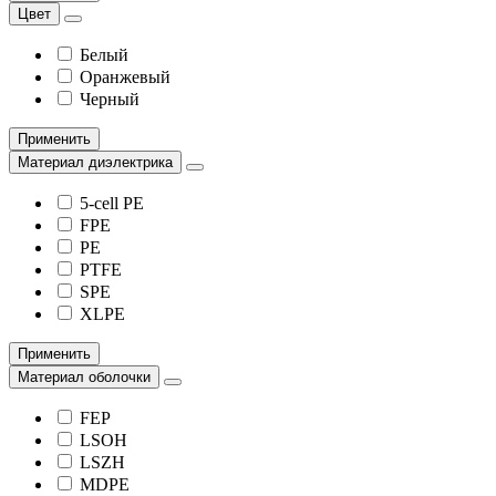
Цвет
Белый
Оранжевый
Черный
Применить
Материал диэлектрика
5-cell PE
FPE
PE
PTFE
SPE
XLPE
Применить
Материал оболочки
FEP
LSOH
LSZH
MDPE