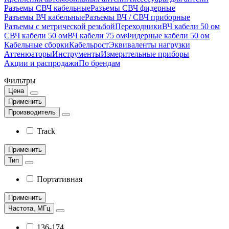
Разъемы СВЧ кабельные
Разъемы СВЧ фидерные
Разъемы ВЧ кабельные
Разъемы ВЧ / СВЧ приборные
Разъемы с метрической резьбой
Переходники
ВЧ кабели 50 ом
СВЧ кабели 50 ом
ВЧ кабели 75 ом
Фидерные кабели 50 ом
Кабельные сборки
Кабельрост
Эквиваленты нагрузки
Аттенюаторы
Инструменты
Измерительные приборы
Акции и распродажи
По брендам
Фильтры
Цена
Применить
Производитель
Track
Применить
Тип
Портативная
Применить
Частота, МГц
136-174