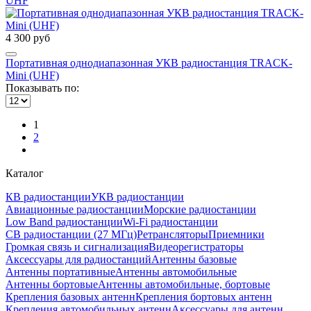
UHF
4 300 руб
Портативная однодиапазонная УКВ радиостанция TRACK-
Mini (UHF)
Показывать по:
1
2
Каталог
КВ радиостанции
УКВ радиостанции
Авиационные радиостанции
Морские радиостанции
Low Band радиостанции
Wi-Fi радиостанции
CB радиостанции (27 МГц)
Ретрансляторы
Приемники
Громкая связь и сигнализация
Видеорегистраторы
Аксессуары для радиостанций
Антенны базовые
Антенны портативные
Антенны автомобильные
Антенны бортовые
Антенны автомобильные, бортовые
Крепления базовых антенн
Крепления бортовых антенн
Крепления автомобильных антенн
Аксессуары для антенн