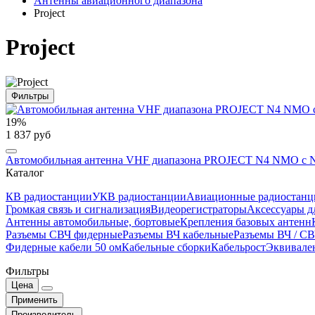
Антенны авиационного диапазона
Project
Project
Фильтры
19%
1 837 руб
Автомобильная антенна VHF диапазона PROJECT N4 NMO с 
Каталог
КВ радиостанции
УКВ радиостанции
Авиационные радиостанц
Громкая связь и сигнализация
Видеорегистраторы
Аксессуары д
Антенны автомобильные, бортовые
Крепления базовых антенн
Разъемы СВЧ фидерные
Разъемы ВЧ кабельные
Разъемы ВЧ / С
Фидерные кабели 50 ом
Кабельные сборки
Кабельрост
Эквивале
Фильтры
Цена
Применить
Производитель