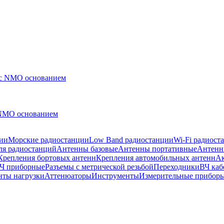
NMO основанием
ии
Морские радиостанции
Low Band радиостанции
Wi-Fi радиост
ля радиостанций
Антенны базовые
Антенны портативные
Антенн
Крепления бортовых антенн
Крепления автомобильных антенн
Ак
ВЧ приборные
Разъемы с метрической резьбой
Переходники
ВЧ каб
нты нагрузки
Аттенюаторы
Инструменты
Измерительные прибор