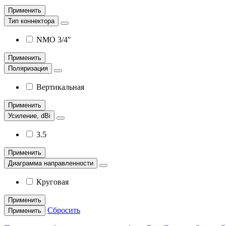
Применить
Тип коннектора
NMO 3/4"
Применить
Поляризация
Вертикальная
Применить
Усиление, dBi
3.5
Применить
Диаграмма направленности
Круговая
Применить
Сбросить
Применить