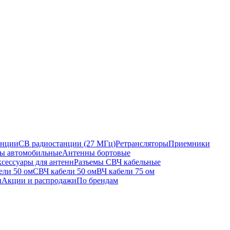
анции
CB радиостанции (27 МГц)
Ретрансляторы
Приемники
ы автомобильные
Антенны бортовые
сессуары для антенн
Разъемы СВЧ кабельные
ели 50 ом
СВЧ кабели 50 ом
ВЧ кабели 75 ом
ы
Акции и распродажи
По брендам