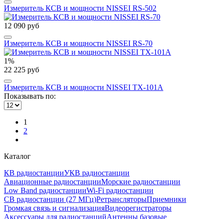
Измеритель КСВ и мощности NISSEI RS-502
12 090 руб
Измеритель КСВ и мощности NISSEI RS-70
1%
22 225 руб
Измеритель КСВ и мощности NISSEI TX-101A
Показывать по:
1
2
Каталог
КВ радиостанции
УКВ радиостанции
Авиационные радиостанции
Морские радиостанции
Low Band радиостанции
Wi-Fi радиостанции
CB радиостанции (27 МГц)
Ретрансляторы
Приемники
Громкая связь и сигнализация
Видеорегистраторы
Аксессуары для радиостанций
Антенны базовые