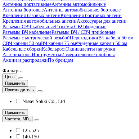
Антенны портативные
Антенны автомобильные
Антенны бортовые
Антенны автомобильные, бортовые
Крепления базовых антенн
Крепления бортовых антенн
Крепления автомобильных антенн
Аксессуары для антенн
Разъемы СВЧ кабельные
Разъемы СВЧ фидерные
Разъемы ВЧ кабельные
Разъемы ВЧ / СВЧ приборные
Разъемы с метрической резьбой
Переходники
ВЧ кабели 50 ом
СВЧ кабели 50 ом
ВЧ кабели 75 ом
Фидерные кабели 50 ом
Кабельные сборки
Кабельрост
Эквиваленты нагрузки
Аттенюаторы
Инструменты
Измерительные приборы
Акции и распродажи
По брендам
Фильтры
Цена
Применить
Производитель
Nissei Sokki Co., Ltd
Применить
Частота, МГц
125-525
140-150