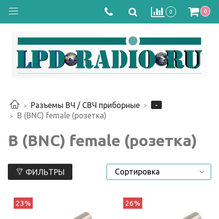
0
0
-
Разъемы ВЧ / СВЧ приборные
B (BNC) female (розетка)
B (BNC) female (розетка)
ФИЛЬТРЫ
23%
26%