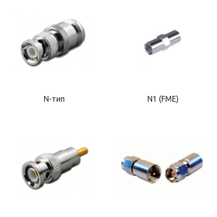
N-тип
N1 (FME)