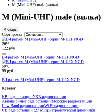
M (Mini-UHF)
M (Mini-UHF) male (вилка)
M (Mini-UHF) male (вилка)
Фильтры
Сортировка:
26%
122 руб
ВЧ разъем M (Mini-UHF) серии M-111F NGD
59%
59 руб
ВЧ разъем M (Mini-UHF) серии M-111X NGD
Каталог
КВ радиостанции
УКВ радиостанции
Авиационные радиостанции
Морские радиостанции
Low Band радиостанции
Wi-Fi радиостанции
CB радиостанции (27 МГц)
Ретрансляторы
Приемники