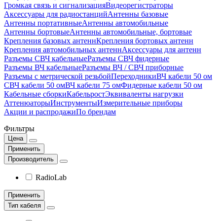
Громкая связь и сигнализация
Видеорегистраторы
Аксессуары для радиостанций
Антенны базовые
Антенны портативные
Антенны автомобильные
Антенны бортовые
Антенны автомобильные, бортовые
Крепления базовых антенн
Крепления бортовых антенн
Крепления автомобильных антенн
Аксессуары для антенн
Разъемы СВЧ кабельные
Разъемы СВЧ фидерные
Разъемы ВЧ кабельные
Разъемы ВЧ / СВЧ приборные
Разъемы с метрической резьбой
Переходники
ВЧ кабели 50 ом
СВЧ кабели 50 ом
ВЧ кабели 75 ом
Фидерные кабели 50 ом
Кабельные сборки
Кабельрост
Эквиваленты нагрузки
Аттенюаторы
Инструменты
Измерительные приборы
Акции и распродажи
По брендам
Фильтры
Цена
Применить
Производитель
RadioLab
Применить
Тип кабеля