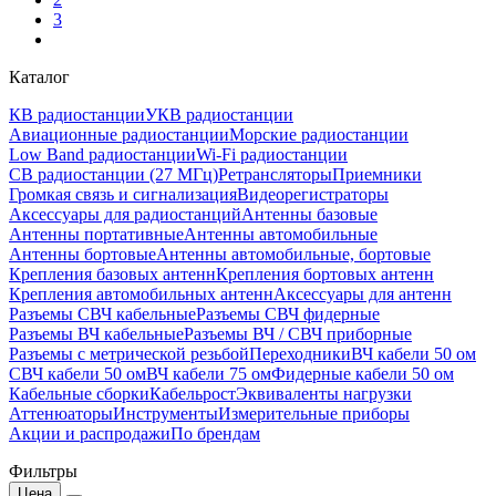
3
Каталог
КВ радиостанции
УКВ радиостанции
Авиационные радиостанции
Морские радиостанции
Low Band радиостанции
Wi-Fi радиостанции
CB радиостанции (27 МГц)
Ретрансляторы
Приемники
Громкая связь и сигнализация
Видеорегистраторы
Аксессуары для радиостанций
Антенны базовые
Антенны портативные
Антенны автомобильные
Антенны бортовые
Антенны автомобильные, бортовые
Крепления базовых антенн
Крепления бортовых антенн
Крепления автомобильных антенн
Аксессуары для антенн
Разъемы СВЧ кабельные
Разъемы СВЧ фидерные
Разъемы ВЧ кабельные
Разъемы ВЧ / СВЧ приборные
Разъемы с метрической резьбой
Переходники
ВЧ кабели 50 ом
СВЧ кабели 50 ом
ВЧ кабели 75 ом
Фидерные кабели 50 ом
Кабельные сборки
Кабельрост
Эквиваленты нагрузки
Аттенюаторы
Инструменты
Измерительные приборы
Акции и распродажи
По брендам
Фильтры
Цена