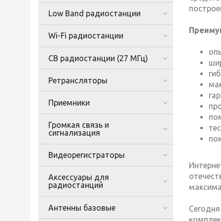
построе
Low Band радиостанции
Преимущ
Wi-Fi радиостанции
опы
CB радиостанции (27 МГц)
ши
ги
Ретрансляторы
ма
га
Приемники
пр
по
Громкая связь и
те
сигнализация
по
Видеорегистраторы
Интерне
отечес
Аксессуары для
радиостанций
максима
Антенны базовые
Сегодня
комплек