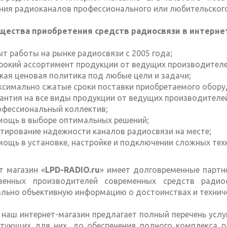
ния радиоканалов профессионального или любительского
ества приобретения средств радиосвязи в интернет
т работы на рынке радиосвязи с 2005 года;
рокий ассортимент продукции от ведущих производителе
бкая ценовая политика под любые цели и задачи;
ксимально сжатые сроки поставки приобретаемого обору
рантия на все виды продукции от ведущих производителе
офессиональный коллектив;
мощь в выборе оптимальных решений;
стирование надежности каналов радиосвязи на месте;
мощь в установке, настройке и подключении сложных техн
т магазин «
LPD-RADIO.ru
» имеет долговременные партн
твенных производителей современных средств ради
льно объективную информацию о достоинствах и техниче
 наш интернет-магазин предлагает полный перечень услу
тующих для них, до обеспечения полного комплекса р