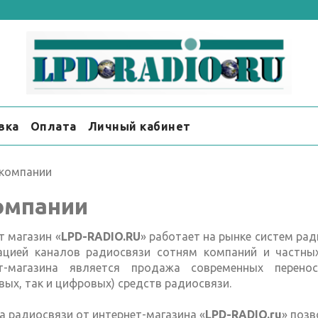
вка
Оплата
Личный кабинет
 компании
омпании
т магазин «
LPD-RADIO.RU
» работает на рынке систем рад
ацией каналов радиосвязи сотням компаний и частны
ет-магазина является продажа современных перено
вых, так и цифровых) средств радиосвязи.
а радиосвязи от интернет-магазина «
LPD-RADIO.ru
» поз