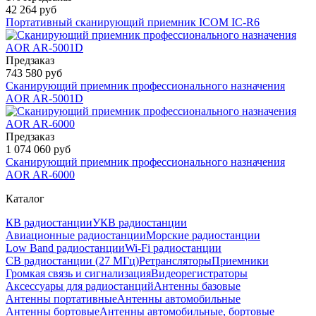
42 264 руб
Портативный сканирующий приемник ICOM IC-R6
Предзаказ
743 580 руб
Сканирующий приемник профессионального назначения
AOR AR-5001D
Предзаказ
1 074 060 руб
Сканирующий приемник профессионального назначения
AOR AR-6000
Каталог
КВ радиостанции
УКВ радиостанции
Авиационные радиостанции
Морские радиостанции
Low Band радиостанции
Wi-Fi радиостанции
CB радиостанции (27 МГц)
Ретрансляторы
Приемники
Громкая связь и сигнализация
Видеорегистраторы
Аксессуары для радиостанций
Антенны базовые
Антенны портативные
Антенны автомобильные
Антенны бортовые
Антенны автомобильные, бортовые