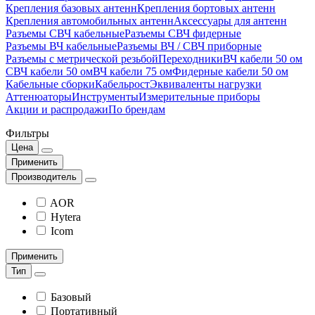
Крепления базовых антенн
Крепления бортовых антенн
Крепления автомобильных антенн
Аксессуары для антенн
Разъемы СВЧ кабельные
Разъемы СВЧ фидерные
Разъемы ВЧ кабельные
Разъемы ВЧ / СВЧ приборные
Разъемы с метрической резьбой
Переходники
ВЧ кабели 50 ом
СВЧ кабели 50 ом
ВЧ кабели 75 ом
Фидерные кабели 50 ом
Кабельные сборки
Кабельрост
Эквиваленты нагрузки
Аттенюаторы
Инструменты
Измерительные приборы
Акции и распродажи
По брендам
Фильтры
Цена
Применить
Производитель
AOR
Hytera
Icom
Применить
Тип
Базовый
Портативный