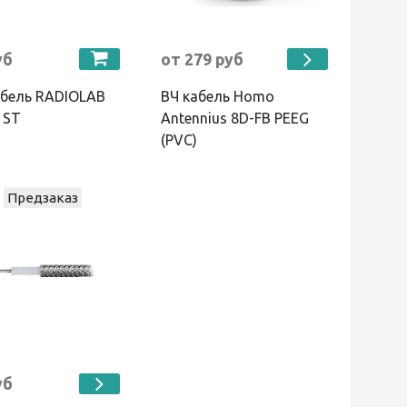
уб
от 279 руб
абель RADIOLAB
ВЧ кабель Homo
 ST
Antennius 8D-FB PEEG
(PVC)
Предзаказ
уб