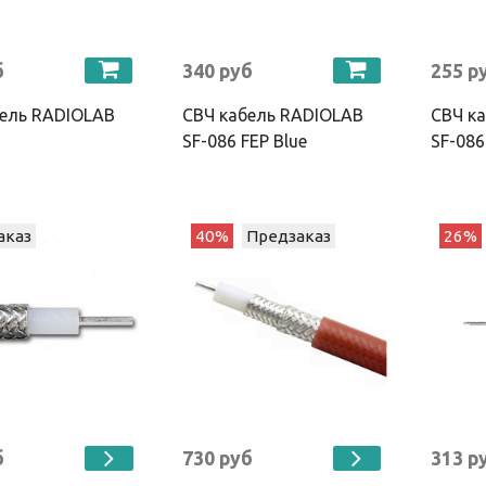
б
340 руб
255 р
бель RADIOLAB
СВЧ кабель RADIOLAB
СВЧ к
SF-086 FEP Blue
SF-086
аказ
40%
Предзаказ
26%
б
730 руб
313 р