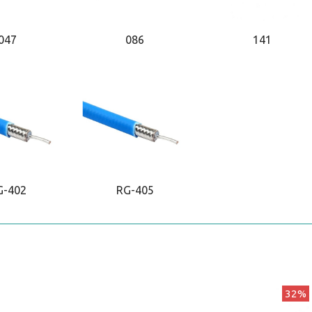
047
086
141
G-402
RG-405
32%