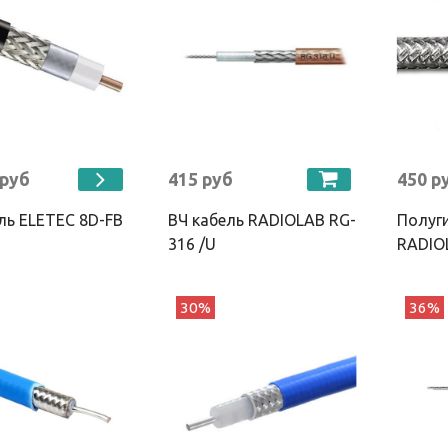
 руб
415 руб
450 р
ль ELETEC 8D-FB
ВЧ кабель RADIOLAB RG-
Полуги
316 /U
RADIOL
30%
36%