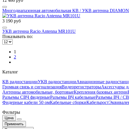
12 480 руб
Многодиапазонная автомобильная КВ / УКВ антенна DIAMON
3 190 руб
УКВ антенна Racio Antenna MR101U
Показывать по:
1
2
Каталог
КВ радиостанции
УКВ радиостанции
Авиационные радиостанц
Громкая связь и сигнализация
Видеорегистраторы
Аксессуары д
Антенны автомобильные, бортовые
Крепления базовых антенн
Разъемы СВЧ фидерные
Разъемы ВЧ кабельные
Разъемы ВЧ / С
Фидерные кабели 50 ом
Кабельные сборки
Кабельрост
Эквивале
Фильтры
Цена
Применить