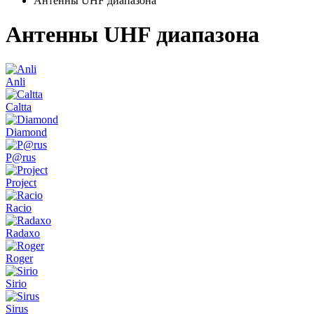
Антенны UHF диапазона
Антенны UHF диапазона
Anli
Caltta
Diamond
P@rus
Project
Racio
Radaxo
Roger
Sirio
Sirus