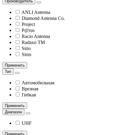
Производитель
ANLI Antenna
Diamond Antenna Co.
Project
P@rus
Racio Antenna
Radaxo TM
Sirio
Sirus
Применить
Тип
Автомобильная
Врезная
Гибкая
Применить
Диапазон
UHF
Применить