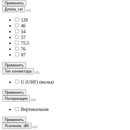
Применить
Длина, см
126
46
54
57
75.5
76
97
Применить
Тип коннектора
U (UHF) (вилка)
Применить
Поляризация
Вертикальная
Применить
Усиление, dBi