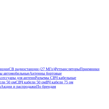
анции
CB радиостанции (27 МГц)
Ретрансляторы
Приемники
ы автомобильные
Антенны бортовые
сессуары для антенн
Разъемы СВЧ кабельные
ели 50 ом
СВЧ кабели 50 ом
ВЧ кабели 75 ом
ы
Акции и распродажи
По брендам