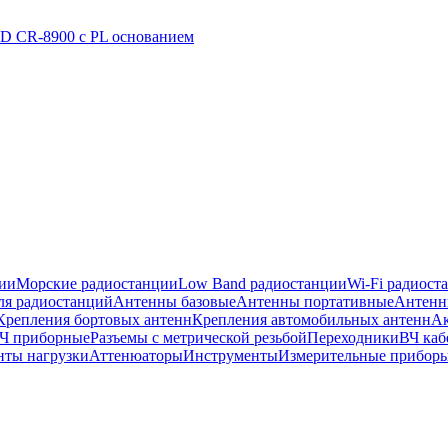
D CR-8900 с PL основанием
ии
Морские радиостанции
Low Band радиостанции
Wi-Fi радиост
ля радиостанций
Антенны базовые
Антенны портативные
Антенн
Крепления бортовых антенн
Крепления автомобильных антенн
Ак
ВЧ приборные
Разъемы с метрической резьбой
Переходники
ВЧ каб
нты нагрузки
Аттенюаторы
Инструменты
Измерительные прибор