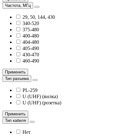
Частота, МГц
29, 50, 144, 430
340-520
375-480
400-480
404-480
405-490
430-470
460-490
Применить
Тип разъема
PL-259
U (UHF) (вилка)
U (UHF) (розетка)
Применить
Тип кабеля
Нет