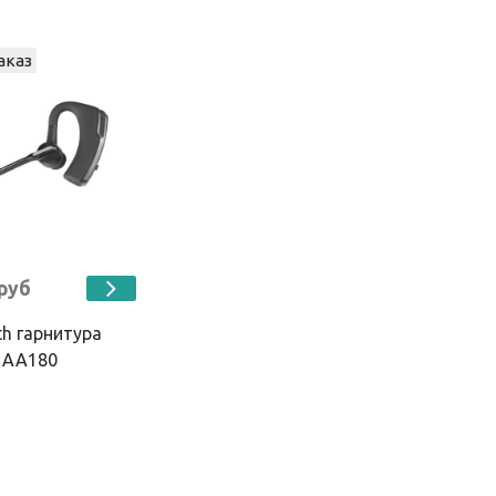
аказ
 руб
th гарнитура
 AA180