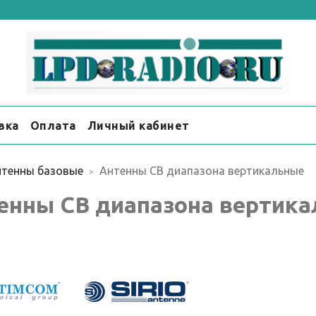
вка
Оплата
Личный кабинет
нтенны базовые
Антенны CB диапазона вертикальные
енны CB диапазона вертик