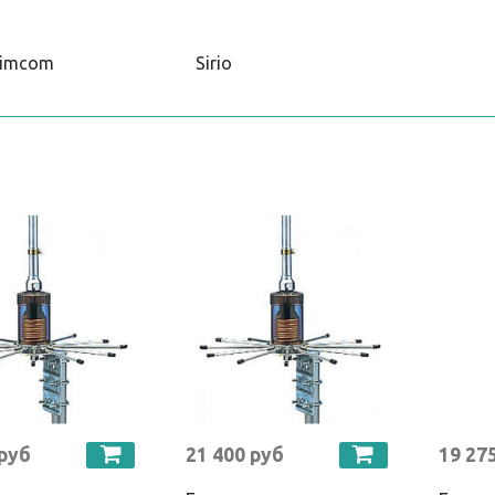
timcom
Sirio
 руб
21 400 руб
19 27