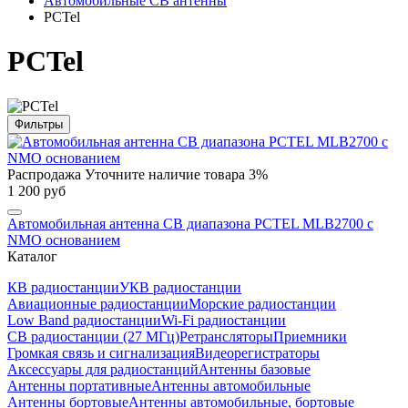
Автомобильные CB антенны
PCTel
PCTel
Фильтры
Распродажа
Уточните наличие товара
3%
1 200 руб
Автомобильная антенна CB диапазона PCTEL MLB2700 с
NMO основанием
Каталог
КВ радиостанции
УКВ радиостанции
Авиационные радиостанции
Морские радиостанции
Low Band радиостанции
Wi-Fi радиостанции
CB радиостанции (27 МГц)
Ретрансляторы
Приемники
Громкая связь и сигнализация
Видеорегистраторы
Аксессуары для радиостанций
Антенны базовые
Антенны портативные
Антенны автомобильные
Антенны бортовые
Антенны автомобильные, бортовые