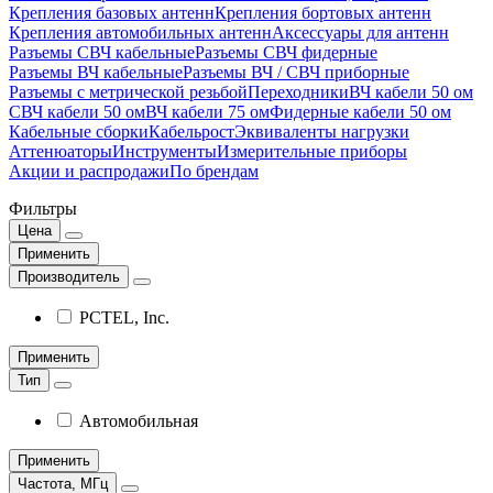
Крепления базовых антенн
Крепления бортовых антенн
Крепления автомобильных антенн
Аксессуары для антенн
Разъемы СВЧ кабельные
Разъемы СВЧ фидерные
Разъемы ВЧ кабельные
Разъемы ВЧ / СВЧ приборные
Разъемы с метрической резьбой
Переходники
ВЧ кабели 50 ом
СВЧ кабели 50 ом
ВЧ кабели 75 ом
Фидерные кабели 50 ом
Кабельные сборки
Кабельрост
Эквиваленты нагрузки
Аттенюаторы
Инструменты
Измерительные приборы
Акции и распродажи
По брендам
Фильтры
Цена
Применить
Производитель
PCTEL, Inc.
Применить
Тип
Автомобильная
Применить
Частота, МГц