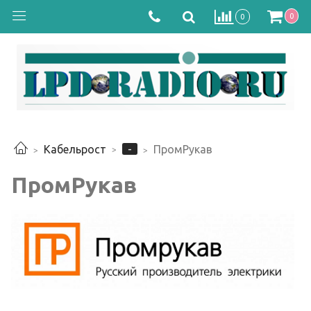
0
0
-
Кабельрост
ПромРукав
ПромРукав