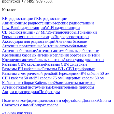
пропусков +7 (495) 989 7388.
Каталог
КВ радиостанции
УКВ радиостанции
Авиационные радиостанции
Морские радиостанции
Low Band радиостанции
Wi-Fi радиостанции
CB радиостанции (27 МГц)
Ретрансляторы
Приемники
Громкая связь и сигнализация
Видеорегистраторы
Аксессуары для радиостанций
Антенны базовые
Антенны портативные
Антенны автомобильные
Антенны бортовые
Антенны автомобильные, бортовые
Крепления базовых антенн
Крепления бортовых антенн
Крепления автомобильных антенн
Аксессуары для антенн
Разъемы СВЧ кабельные
Разъемы СВЧ фидерные
Разъемы ВЧ кабельные
Разъемы ВЧ / СВЧ приборные
Разъемы с метрической резьбой
Переходники
ВЧ кабели 50 ом
СВЧ кабели 50 ом
ВЧ кабели 75 ом
Фидерные кабели 50 ом
Кабельные сборки
Кабельрост
Эквиваленты нагрузки
Аттенюаторы
Инструменты
Измерительные приборы
Акции и распродажи
По брендам
Политика конфиденциальности и оферта
Блог
Доставка
Оплата
Связаться с нами
Возврат товара
+7 (495) 989 7388