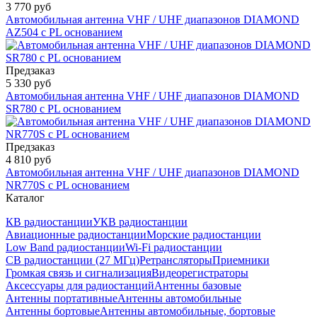
3 770 руб
Автомобильная антенна VHF / UHF диапазонов DIAMOND
AZ504 с PL основанием
Предзаказ
5 330 руб
Автомобильная антенна VHF / UHF диапазонов DIAMOND
SR780 с PL основанием
Предзаказ
4 810 руб
Автомобильная антенна VHF / UHF диапазонов DIAMOND
NR770S с PL основанием
Каталог
КВ радиостанции
УКВ радиостанции
Авиационные радиостанции
Морские радиостанции
Low Band радиостанции
Wi-Fi радиостанции
CB радиостанции (27 МГц)
Ретрансляторы
Приемники
Громкая связь и сигнализация
Видеорегистраторы
Аксессуары для радиостанций
Антенны базовые
Антенны портативные
Антенны автомобильные
Антенны бортовые
Антенны автомобильные, бортовые