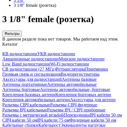
3 1/8"
3 1/8" female (розетка)
3 1/8" female (розетка)
Фильтры
В данном разделе пока нет товаров. Мы работаем над этим.
Каталог
КВ радиостанции
УКВ радиостанции
Авиационные радиостанции
Морские радиостанции
Low Band радиостанции
Wi-Fi радиостанции
CB радиостанции (27 МГц)
Ретрансляторы
Приемники
Громкая связь и сигнализация
Видеорегистраторы
Аксессуары для радиостанций
Антенны базовые
Антенны портативные
Антенны автомобильные
Антенны бортовые
Антенны автомобильные, бортовые
Крепления базовых антенн
Крепления бортовых антенн
Крепления автомобильных антенн
Аксессуары для антенн
Разъемы СВЧ кабельные
Разъемы СВЧ фидерные
Разъемы ВЧ кабельные
Разъемы ВЧ / СВЧ приборные
Разъемы с метрической резьбой
Переходники
ВЧ кабели 50 ом
СВЧ кабели 50 ом
ВЧ кабели 75 ом
Фидерные кабели 50 ом
Кабельные сборки
Кабельрост
Эквиваленты нагрузки